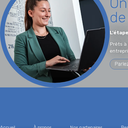
On
de
L'étape
Prêts à
entrepr
Parle
Accueil
À propos
Nos partenaires
Bes