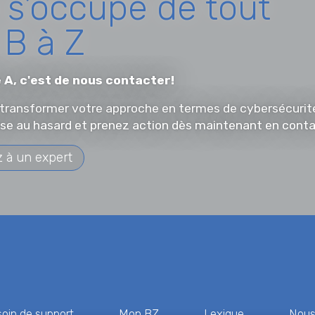
 s'occupe de tout
 B à Z
 A, c'est de nous contacter!
 transformer votre approche en termes de cybersécurité?
ise au hasard et prenez action dès maintenant en contac
z à un expert
oin de support
Mon BZ
Lexique
Nous