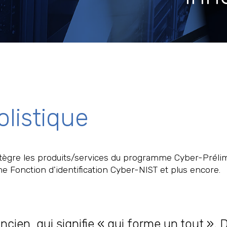
listique
ntègre les produits/services du programme Cyber-Préli
 Fonction d'identification Cyber-NIST et plus encore.
ncien, qui signifie « qui forme un tout ».